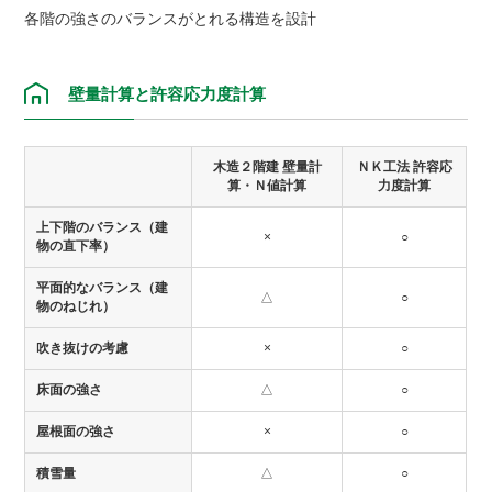
各階の強さのバランスがとれる構造を設計
壁量計算と許容応力度計算
木造２階建 壁量計
ＮＫ工法 許容応
算・Ｎ値計算
力度計算
上下階のバランス（建
×
○
物の直下率）
平面的なバランス（建
△
○
物のねじれ）
吹き抜けの考慮
×
○
床面の強さ
△
○
屋根面の強さ
×
○
積雪量
△
○