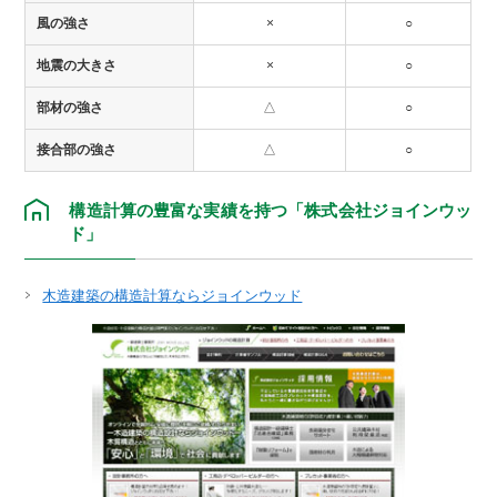
風の強さ
×
○
地震の大きさ
×
○
部材の強さ
△
○
接合部の強さ
△
○
構造計算の豊富な実績を持つ「株式会社ジョインウッ
ド」
木造建築の構造計算ならジョインウッド