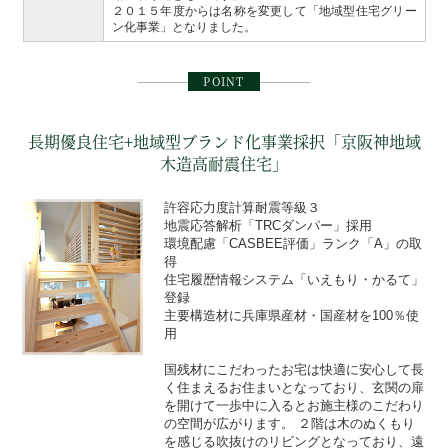
２０１５年度からは名称を変更して「地域型住宅グリー
ン化事業」となりました。
POINT
長期優良住宅+地域型ブランド化事業採択「京阪神地域
木造高耐震住宅」
許容応力度計算耐震等級３
地震応答解析「TRCダンパー」採用
環境配慮「CASBEE評価」ランク「A」の取
得
住宅履歴情報システム「いえもり・かるて」
登録
主要構造材に兵庫県産材・国産材を100％使
用
国残材にこだわったお宅は快適に安心して長
く住まえるお住まいとなっており、玄関の扉
を開けて一歩中に入るとお施主様のこだわり
の空間が広がります。 ２階は木のぬくもり
を感じる吹抜けのリビングとなっており、遠