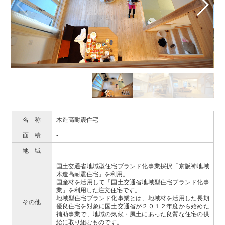
名 称
木造高耐震住宅
面 積
-
地 域
-
国土交通省地域型住宅ブランド化事業採択「京阪神地域
木造高耐震住宅」を利用。
国産材を活用して「国土交通省地域型住宅ブランド化事
業」を利用した注文住宅です。
地域型住宅ブランド化事業とは、地域材を活用した長期
その他
優良住宅を対象に国土交通省が２０１２年度から始めた
補助事業で、地域の気候・風土にあった良質な住宅の供
給に取り組むものです。